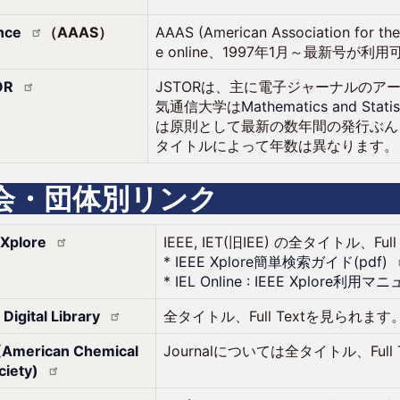
nce
（AAAS）
AAAS (American Association for 
e online、1997年1月～最新号が利
OR
JSTORは、主に電子ジャーナルのア
気通信大学は
Mathematics and Statis
は原則として最新の数年間の発行ぶんを提
タイトルによって年数は異なります。
会・団体別リンク
E
Xplore
IEEE, IET(旧IEE) の全タイトル、Fu
*
IEEE
Xplore簡単検索ガイド(pdf)
*
IEL Online : IEEE
Xplore利用マニュ
Digital
Library
全タイトル、Full Textを見られます
American Chemical
Journalについては全タイトル、Full
ciety)