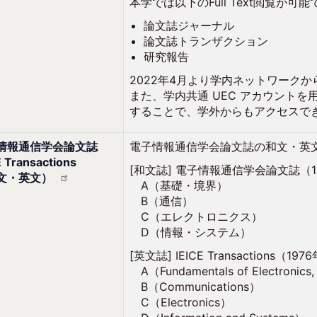
本学では以下のFull Text閲覧が可
論文誌ジャーナル
論文誌トランザクション
研究報告
2022年4月より学内ネットワーク
また、学内共通 UEC アカウントを
することで、学外からもアクセスで
情報通信学会論文誌
電子情報通信学会論文誌の和文・英
E Transactions
[和文誌] 電子情報通信学会論文誌（1
文・英文）
A（基礎・境界）
B（通信）
C（エレクトロニクス）
D（情報・システム）
[英文誌] IEICE Transactions（19
A（Fundamentals of Electronics,
B（Communications）
C（Electronics）