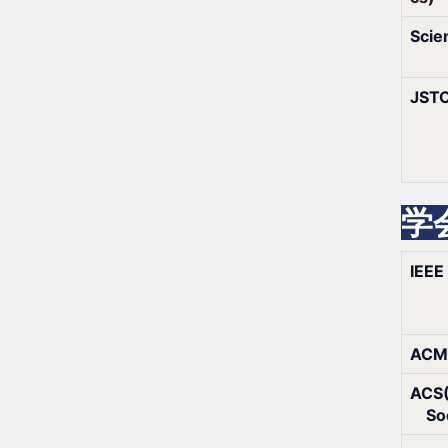
Scie
JST
学
IEE
ACM 
ACS(
So