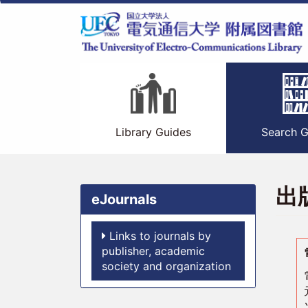
Skip
to
main
content
メ
イ
ン
Library Guides
Search G
ナ
ビ
出
eJournals
ゲ
ー
Links to journals by
publisher, academic
シ
society and organization
ョ
ン