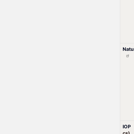
Nat
IOP
cs)