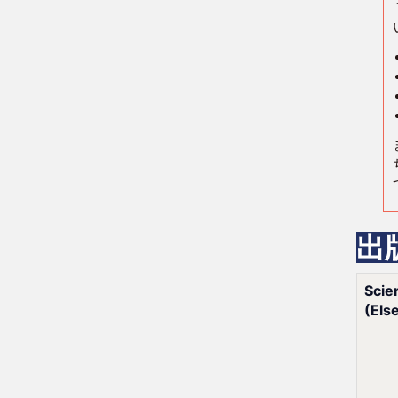
出
Scie
(Els