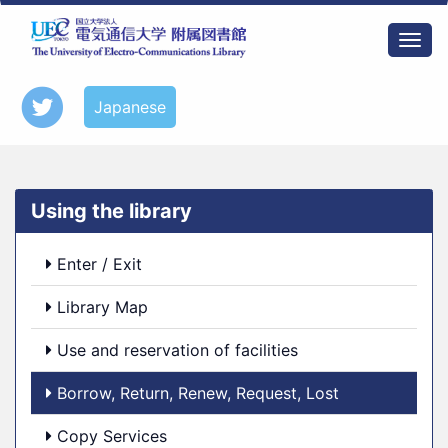
Skip
to
Togg
main
navi
content
Japanese
Using the library
Enter / Exit
Library Map
Use and reservation of facilities
Borrow, Return, Renew, Request, Lost
Copy Services