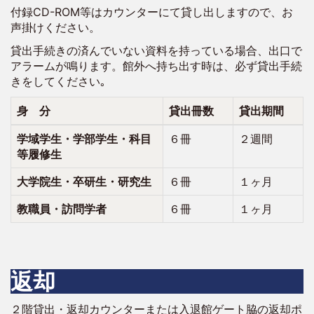
付録CD-ROM等はカウンターにて貸し出しますので、お
声掛けください。
貸出手続きの済んでいない資料を持っている場合、出口で
アラームが鳴ります。館外へ持ち出す時は、必ず貸出手続
きをしてください｡
身 分
貸出冊数
貸出期間
学域学生・学部学生・科目
６冊
２週間
等履修生
大学院生・卒研生・研究生
６冊
１ヶ月
教職員・訪問学者
６冊
１ヶ月
返却
２階貸出・返却カウンターまたは入退館ゲート脇の返却ポ