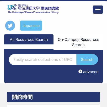
Skip
to
Togg
main
navi
content
Japanese
All Resources Search
On-Campus Resources
Search
advance
開館時間