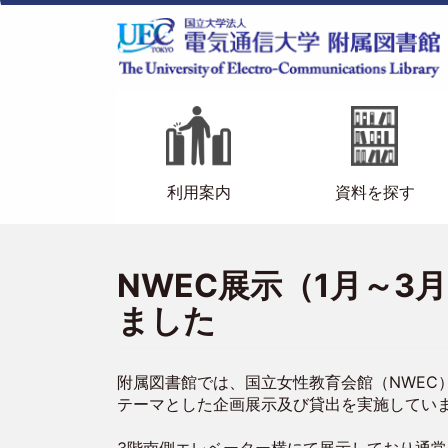
メ
イ
ン
コ
ン
テ
メ
ン
イ
ツ
に
ン
利用案内
資料を探す
移
ナ
動
ビ
NWEC展示（1月～
ゲ
ました
ー
シ
附属図書館では、国立女性教育会館（NWEC
ョ
テーマとした企画展示及び貸出を実施してい
ン