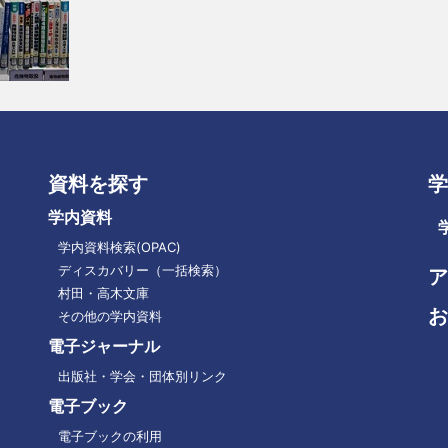
資料を探す
学
学内資料
学内資料検索(OPAC)
ディスカバリー（一括検索）
ア
フ
村田・高木文庫
お
ッ
その他の学内資料
タ
電子ジャーナル
ー
出版社・学会・団体別リンク
メ
ニ
電子ブック
ュ
電子ブックの利用