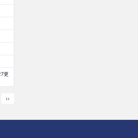
7更
次
››
ペ
ー
ジ