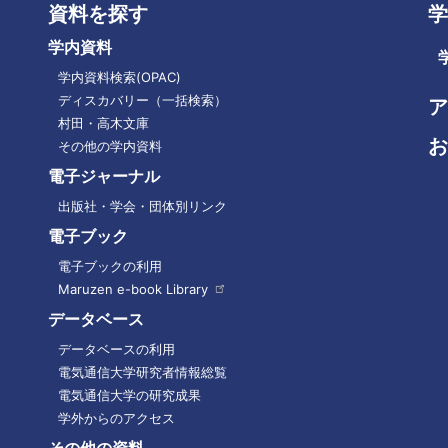
資料を探す
学
学内資料
学内資料検索(OPAC)
ディスカバリー（一括検索）
ア
フ
村田・高木文庫
お
ッ
その他の学内資料
タ
電子ジャーナル
ー
出版社・学会・団体別リンク
メ
ニ
電子ブック
ュ
電子ブックの利用
ー
Maruzen e-book
Library
データベース
データベースの利用
電気通信大学研究者情報総覧
電気通信大学の研究成果
学外からのアクセス