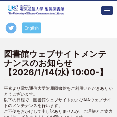
メ
イ
Togg
ン
navi
コ
ン
English
テ
ン
ツ
に
図書館ウェブサイトメンテ
移
動
ナンスのお知らせ
【2026/1/14(水) 10:00-】
平素より電気通信大学附属図書館をご利用いただきありが
とうございます。
以下の日程で、図書館ウェブサイトおよびAIAウェブサイ
トのメンテナンスを行います。
ご不便をおかけして申し訳ありませんが、ご理解とご協力
のほど、どうぞよろしくお願いいたします。