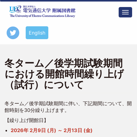
メ
イ
Togg
ン
navi
コ
ン
English
テ
ン
ツ
に
冬ターム／後学期試験期間
移
動
における開館時間繰り上げ
（試行）について
冬ターム／後学期試験期間に伴い、下記期間について、開
館時刻を30分繰り上げます。
【繰り上げ開館日】
2026年 2月9日 (月) ～ 2月13日 (金)