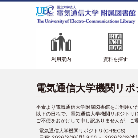
メ
イ
ン
コ
ン
テ
メ
ン
イ
ツ
に
ン
利用案内
資料を探す
移
ナ
動
ビ
電気通信大学機関リポ
ゲ
ー
平素より電気通信大学附属図書館をご利用い
シ
以下の日程で、電気通信大学機関リポジトリ(C
ご不便をおかけして申し訳ありませんが、ご
ョ
電気通信大学機関リポジトリ(C-RECS)
ン
日程: 2026/3/16(月) 9:00 ～ 2026/3/18(水)