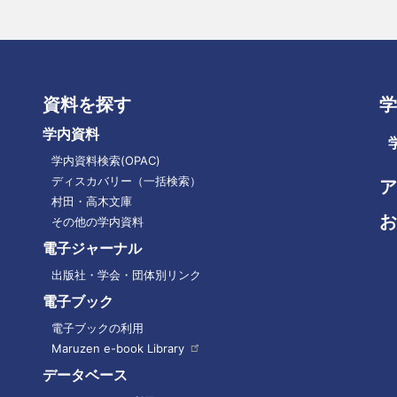
資料を探す
学
学内資料
学内資料検索(OPAC)
ディスカバリー（一括検索）
ア
フ
村田・高木文庫
お
ッ
その他の学内資料
タ
電子ジャーナル
ー
出版社・学会・団体別リンク
メ
ニ
電子ブック
ュ
電子ブックの利用
ー
Maruzen e-book
Library
データベース